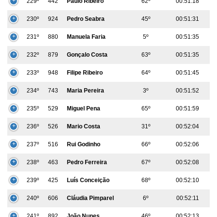
229º
442
Paulo Ribeiro
62º
00:51:18
230º
924
Pedro Seabra
45º
00:51:31
231º
880
Manuela Faria
5º
00:51:35
232º
879
Gonçalo Costa
63º
00:51:35
233º
948
Filipe Ribeiro
64º
00:51:45
234º
743
Maria Pereira
3º
00:51:52
235º
529
Miguel Pena
65º
00:51:59
236º
526
Mario Costa
31º
00:52:04
237º
516
Rui Godinho
66º
00:52:06
238º
463
Pedro Ferreira
67º
00:52:08
239º
425
Luís Conceição
68º
00:52:10
240º
606
Cláudia Pimparel
6º
00:52:11
241º
892
João Nunes
46º
00:52:13