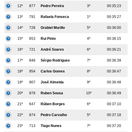
12º
877
Pedro Pereira
3º
00:35:23
13º
791
Rafaela Fonseca
1º
00:35:27
14º
728
Grabiel Murillo
5º
00:36:00
15º
653
Rui Pinto
4º
00:36:15
16º
721
André Soares
6º
00:36:21
17º
848
Sérgio Rodrigues
7º
00:36:39
18º
954
Carlos Gomes
8º
00:36:47
19º
907
José Almeida
9º
00:36:48
20º
878
Ruben Sousa
10º
00:36:49
21º
647
Rúben Borges
6º
00:37:10
22º
874
Pedro Carvalho
5º
00:37:18
23º
713
Tiago Nunes
7º
00:37:20