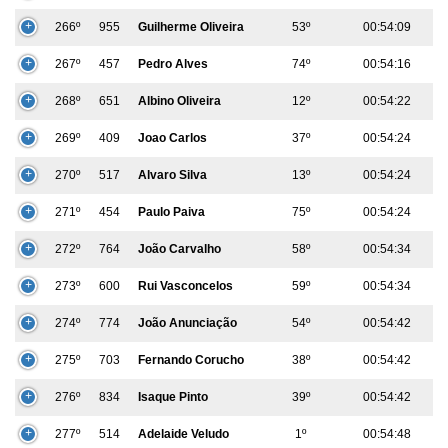
266º
955
Guilherme Oliveira
53º
00:54:09
267º
457
Pedro Alves
74º
00:54:16
268º
651
Albino Oliveira
12º
00:54:22
269º
409
Joao Carlos
37º
00:54:24
270º
517
Alvaro Silva
13º
00:54:24
271º
454
Paulo Paiva
75º
00:54:24
272º
764
João Carvalho
58º
00:54:34
273º
600
Rui Vasconcelos
59º
00:54:34
274º
774
João Anunciação
54º
00:54:42
275º
703
Fernando Corucho
38º
00:54:42
276º
834
Isaque Pinto
39º
00:54:42
277º
514
Adelaide Veludo
1º
00:54:48