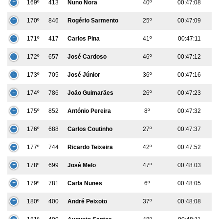
169º
413
Nuno Nora
40º
00:47:08
170º
846
Rogério Sarmento
25º
00:47:09
171º
417
Carlos Pina
41º
00:47:11
172º
657
José Cardoso
46º
00:47:12
173º
705
José Júnior
36º
00:47:16
174º
786
João Guimarães
26º
00:47:23
175º
852
António Pereira
8º
00:47:32
176º
688
Carlos Coutinho
27º
00:47:37
177º
744
Ricardo Teixeira
42º
00:47:52
178º
699
José Melo
47º
00:48:03
179º
781
Carla Nunes
6º
00:48:05
180º
400
André Peixoto
37º
00:48:08