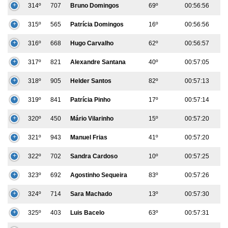
314º
707
Bruno Domingos
69º
00:56:56
315º
565
Patrícia Domingos
16º
00:56:56
316º
668
Hugo Carvalho
62º
00:56:57
317º
821
Alexandre Santana
40º
00:57:05
318º
905
Helder Santos
82º
00:57:13
319º
841
Patrícia Pinho
17º
00:57:14
320º
450
Mário Vilarinho
15º
00:57:20
321º
943
Manuel Frias
41º
00:57:20
322º
702
Sandra Cardoso
10º
00:57:25
323º
692
Agostinho Sequeira
83º
00:57:26
324º
714
Sara Machado
13º
00:57:30
325º
403
Luis Bacelo
63º
00:57:31