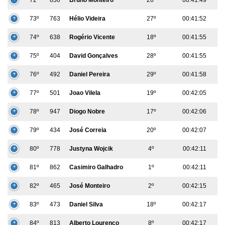
73º
763
Hélio Videira
27º
00:41:52
74º
638
Rogério Vicente
18º
00:41:55
75º
404
David Gonçalves
28º
00:41:55
76º
492
Daniel Pereira
29º
00:41:58
77º
501
Joao Vilela
19º
00:42:05
78º
947
Diogo Nobre
17º
00:42:06
79º
434
José Correia
20º
00:42:07
80º
778
Justyna Wojcik
4º
00:42:11
81º
862
Casimiro Galhadro
1º
00:42:11
82º
465
José Monteiro
2º
00:42:15
83º
473
Daniel Silva
18º
00:42:17
84º
813
Alberto Lourenço
8º
00:42:17