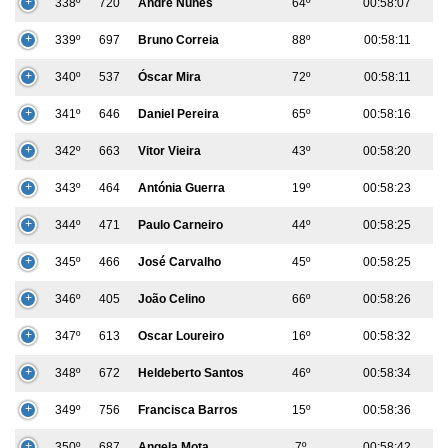
338º
720
André Nunes
64º
00:58:07
339º
697
Bruno Correia
88º
00:58:11
340º
537
Óscar Mira
72º
00:58:11
341º
646
Daniel Pereira
65º
00:58:16
342º
663
Vitor Vieira
43º
00:58:20
343º
464
Antónia Guerra
19º
00:58:23
344º
471
Paulo Carneiro
44º
00:58:25
345º
466
José Carvalho
45º
00:58:25
346º
405
João Celino
66º
00:58:26
347º
613
Oscar Loureiro
16º
00:58:32
348º
672
Heldeberto Santos
46º
00:58:34
349º
756
Francisca Barros
15º
00:58:36
350º
687
Angela Mota
7º
00:58:42