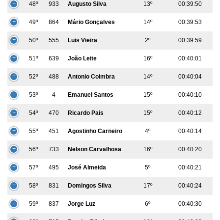
48º
933
Augusto Silva
13º
00:39:50
49º
864
Mário Gonçalves
14º
00:39:53
50º
555
Luis Vieira
2º
00:39:59
51º
639
João Leite
16º
00:40:01
52º
488
Antonio Coimbra
14º
00:40:04
53º
4
Emanuel Santos
15º
00:40:10
54º
470
Ricardo Pais
15º
00:40:12
55º
451
Agostinho Carneiro
4º
00:40:14
56º
733
Nelson Carvalhosa
16º
00:40:20
57º
495
José Almeida
5º
00:40:21
58º
831
Domingos Silva
17º
00:40:24
59º
837
Jorge Luz
6º
00:40:30