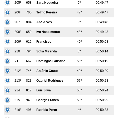
205º
658
Sara Nogueira
9º
00:49:47
206º
760
Telmo Pereira
47º
00:49:47
207º
884
Ana Alves
9º
00:49:48
208º
659
Ivo Nascimento
48º
00:49:48
209º
612
Francisco
40º
00:50:08
210º
794
Sofia Miranda
3º
00:50:14
211º
662
Domingos Faustino
56º
00:50:19
212º
745
António Couto
49º
00:50:20
213º
823
Gabriel Rodrigues
57º
00:50:23
214º
817
Luis Silva
58º
00:50:24
215º
940
George Franco
59º
00:50:29
216º
496
Patrícia Porto
4º
00:50:33