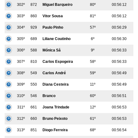
302º
872
Miguel Barqueiro
80º
00:56:12
303º
860
Vitor Sousa
81º
00:56:12
304º
929
Paulo Pinho
57º
00:56:29
305º
689
Liliane Coutinho
6º
00:56:30
306º
588
Mónica Sá
9º
00:56:33
307º
810
Carlos Espogeira
58º
00:56:33
308º
549
Carlos André
59º
00:56:49
309º
550
Diana Cesteira
11º
00:56:49
310º
546
Branco
60º
00:56:51
311º
661
Joana Trindade
12º
00:56:53
312º
660
Bruno Peixoto
61º
00:56:53
313º
851
Diogo Ferreira
68º
00:56:54