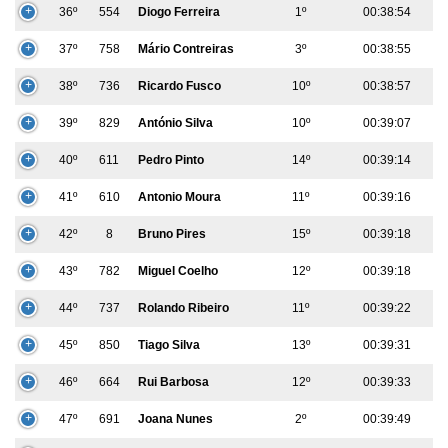
36º
554
Diogo Ferreira
1º
00:38:54
37º
758
Mário Contreiras
3º
00:38:55
38º
736
Ricardo Fusco
10º
00:38:57
39º
829
António Silva
10º
00:39:07
40º
611
Pedro Pinto
14º
00:39:14
41º
610
Antonio Moura
11º
00:39:16
42º
8
Bruno Pires
15º
00:39:18
43º
782
Miguel Coelho
12º
00:39:18
44º
737
Rolando Ribeiro
11º
00:39:22
45º
850
Tiago Silva
13º
00:39:31
46º
664
Rui Barbosa
12º
00:39:33
47º
691
Joana Nunes
2º
00:39:49