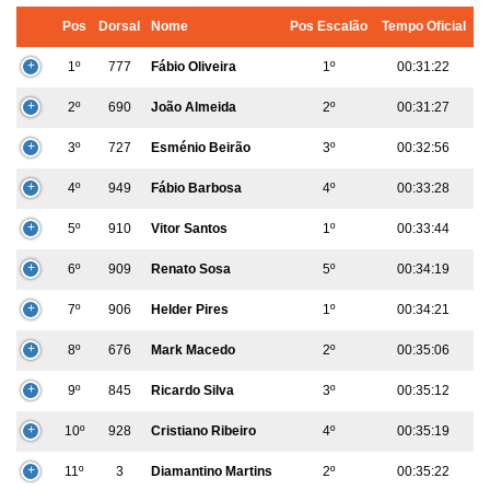
Pos
Dorsal
Nome
Pos Escalão
Tempo Oficial
1º
777
Fábio Oliveira
1º
00:31:22
2º
690
João Almeida
2º
00:31:27
3º
727
Esménio Beirão
3º
00:32:56
4º
949
Fábio Barbosa
4º
00:33:28
5º
910
Vitor Santos
1º
00:33:44
6º
909
Renato Sosa
5º
00:34:19
7º
906
Helder Pires
1º
00:34:21
8º
676
Mark Macedo
2º
00:35:06
9º
845
Ricardo Silva
3º
00:35:12
10º
928
Cristiano Ribeiro
4º
00:35:19
11º
3
Diamantino Martins
2º
00:35:22