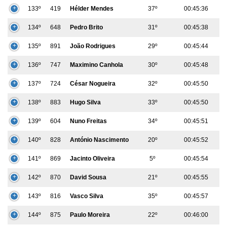
133º
419
Hélder Mendes
37º
00:45:36
134º
648
Pedro Brito
31º
00:45:38
135º
891
João Rodrigues
29º
00:45:44
136º
747
Maximino Canhola
30º
00:45:48
137º
724
César Nogueira
32º
00:45:50
138º
883
Hugo Silva
33º
00:45:50
139º
604
Nuno Freitas
34º
00:45:51
140º
828
António Nascimento
20º
00:45:52
141º
869
Jacinto Oliveira
5º
00:45:54
142º
870
David Sousa
21º
00:45:55
143º
816
Vasco Silva
35º
00:45:57
144º
875
Paulo Moreira
22º
00:46:00