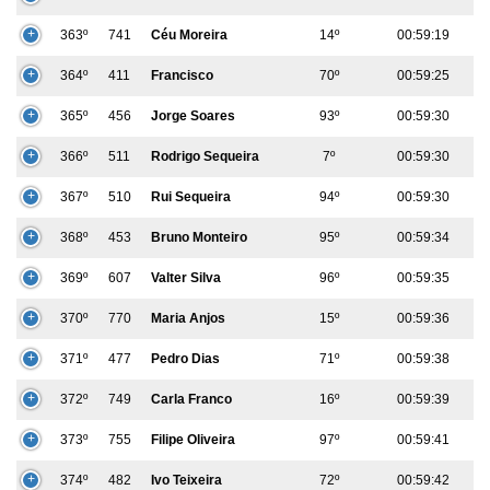
363º
741
Céu Moreira
14º
00:59:19
364º
411
Francisco
70º
00:59:25
365º
456
Jorge Soares
93º
00:59:30
366º
511
Rodrigo Sequeira
7º
00:59:30
367º
510
Rui Sequeira
94º
00:59:30
368º
453
Bruno Monteiro
95º
00:59:34
369º
607
Valter Silva
96º
00:59:35
370º
770
Maria Anjos
15º
00:59:36
371º
477
Pedro Dias
71º
00:59:38
372º
749
Carla Franco
16º
00:59:39
373º
755
Filipe Oliveira
97º
00:59:41
374º
482
Ivo Teixeira
72º
00:59:42