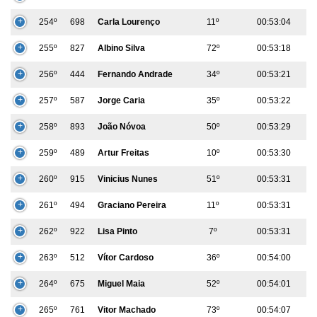
254º
698
Carla Lourenço
11º
00:53:04
255º
827
Albino Silva
72º
00:53:18
256º
444
Fernando Andrade
34º
00:53:21
257º
587
Jorge Caria
35º
00:53:22
258º
893
João Nóvoa
50º
00:53:29
259º
489
Artur Freitas
10º
00:53:30
260º
915
Vinicius Nunes
51º
00:53:31
261º
494
Graciano Pereira
11º
00:53:31
262º
922
Lisa Pinto
7º
00:53:31
263º
512
Vítor Cardoso
36º
00:54:00
264º
675
Miguel Maia
52º
00:54:01
265º
761
Vitor Machado
73º
00:54:07