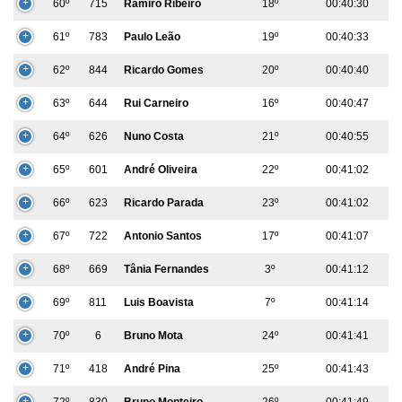
60º
715
Ramiro Ribeiro
18º
00:40:30
61º
783
Paulo Leão
19º
00:40:33
62º
844
Ricardo Gomes
20º
00:40:40
63º
644
Rui Carneiro
16º
00:40:47
64º
626
Nuno Costa
21º
00:40:55
65º
601
André Oliveira
22º
00:41:02
66º
623
Ricardo Parada
23º
00:41:02
67º
722
Antonio Santos
17º
00:41:07
68º
669
Tânia Fernandes
3º
00:41:12
69º
811
Luis Boavista
7º
00:41:14
70º
6
Bruno Mota
24º
00:41:41
71º
418
André Pina
25º
00:41:43
72º
830
Bruno Monteiro
26º
00:41:49