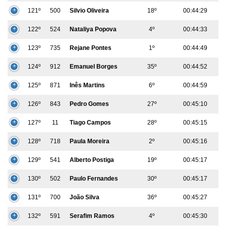
121º
500
Silvio Oliveira
18º
00:44:29
122º
524
Nataliya Popova
4º
00:44:33
123º
735
Rejane Pontes
1º
00:44:49
124º
912
Emanuel Borges
35º
00:44:52
125º
871
Inês Martins
6º
00:44:59
126º
843
Pedro Gomes
27º
00:45:10
127º
11
Tiago Campos
28º
00:45:15
128º
718
Paula Moreira
2º
00:45:16
129º
541
Alberto Postiga
19º
00:45:17
130º
502
Paulo Fernandes
30º
00:45:17
131º
700
João Silva
36º
00:45:27
132º
591
Serafim Ramos
4º
00:45:30