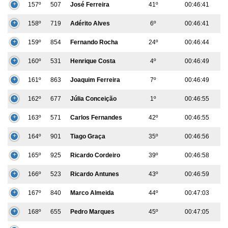
157º
507
José Ferreira
41º
00:46:41
158º
719
Adérito Alves
6º
00:46:41
159º
854
Fernando Rocha
24º
00:46:44
160º
531
Henrique Costa
4º
00:46:49
161º
863
Joaquim Ferreira
7º
00:46:49
162º
677
Júlia Conceição
1º
00:46:55
163º
571
Carlos Fernandes
42º
00:46:55
164º
901
Tiago Graça
35º
00:46:56
165º
925
Ricardo Cordeiro
39º
00:46:58
166º
523
Ricardo Antunes
43º
00:46:59
167º
840
Marco Almeida
44º
00:47:03
168º
655
Pedro Marques
45º
00:47:05