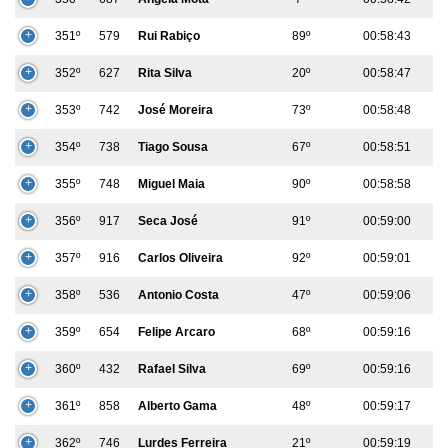
351º
579
Rui Rabiço
89º
00:58:43
352º
627
Rita Silva
20º
00:58:47
353º
742
José Moreira
73º
00:58:48
354º
738
Tiago Sousa
67º
00:58:51
355º
748
Miguel Maia
90º
00:58:58
356º
917
Seca José
91º
00:59:00
357º
916
Carlos Oliveira
92º
00:59:01
358º
536
Antonio Costa
47º
00:59:06
359º
654
Felipe Arcaro
68º
00:59:16
360º
432
Rafael Silva
69º
00:59:16
361º
858
Alberto Gama
48º
00:59:17
362º
746
Lurdes Ferreira
21º
00:59:19