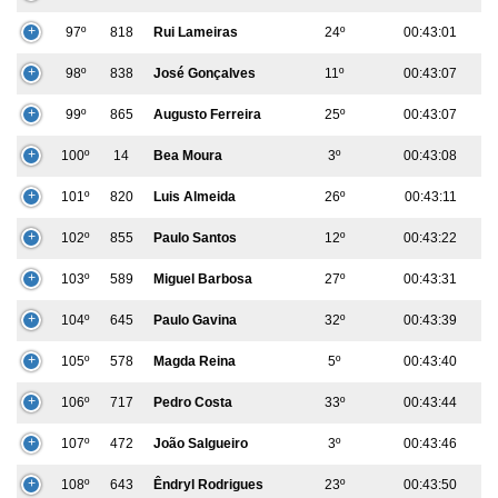
97º
818
Rui Lameiras
24º
00:43:01
98º
838
José Gonçalves
11º
00:43:07
99º
865
Augusto Ferreira
25º
00:43:07
100º
14
Bea Moura
3º
00:43:08
101º
820
Luis Almeida
26º
00:43:11
102º
855
Paulo Santos
12º
00:43:22
103º
589
Miguel Barbosa
27º
00:43:31
104º
645
Paulo Gavina
32º
00:43:39
105º
578
Magda Reina
5º
00:43:40
106º
717
Pedro Costa
33º
00:43:44
107º
472
João Salgueiro
3º
00:43:46
108º
643
Êndryl Rodrigues
23º
00:43:50