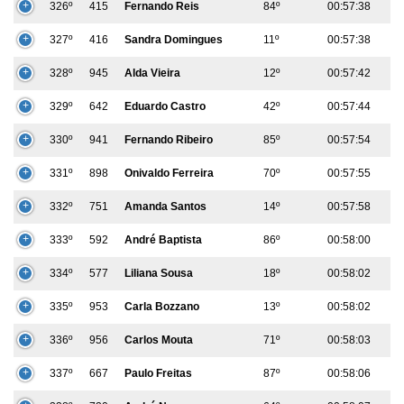
326º
415
Fernando Reis
84º
00:57:38
327º
416
Sandra Domingues
11º
00:57:38
328º
945
Alda Vieira
12º
00:57:42
329º
642
Eduardo Castro
42º
00:57:44
330º
941
Fernando Ribeiro
85º
00:57:54
331º
898
Onivaldo Ferreira
70º
00:57:55
332º
751
Amanda Santos
14º
00:57:58
333º
592
André Baptista
86º
00:58:00
334º
577
Liliana Sousa
18º
00:58:02
335º
953
Carla Bozzano
13º
00:58:02
336º
956
Carlos Mouta
71º
00:58:03
337º
667
Paulo Freitas
87º
00:58:06