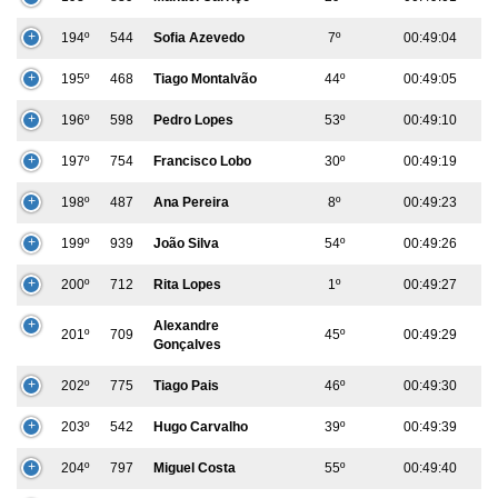
194º
544
Sofia Azevedo
7º
00:49:04
195º
468
Tiago Montalvão
44º
00:49:05
196º
598
Pedro Lopes
53º
00:49:10
197º
754
Francisco Lobo
30º
00:49:19
198º
487
Ana Pereira
8º
00:49:23
199º
939
João Silva
54º
00:49:26
200º
712
Rita Lopes
1º
00:49:27
Alexandre
201º
709
45º
00:49:29
Gonçalves
202º
775
Tiago Pais
46º
00:49:30
203º
542
Hugo Carvalho
39º
00:49:39
204º
797
Miguel Costa
55º
00:49:40