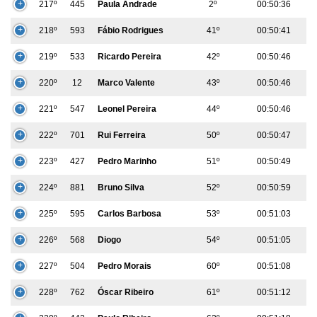
217º
445
Paula Andrade
2º
00:50:36
218º
593
Fábio Rodrigues
41º
00:50:41
219º
533
Ricardo Pereira
42º
00:50:46
220º
12
Marco Valente
43º
00:50:46
221º
547
Leonel Pereira
44º
00:50:46
222º
701
Rui Ferreira
50º
00:50:47
223º
427
Pedro Marinho
51º
00:50:49
224º
881
Bruno Silva
52º
00:50:59
225º
595
Carlos Barbosa
53º
00:51:03
226º
568
Diogo
54º
00:51:05
227º
504
Pedro Morais
60º
00:51:08
228º
762
Óscar Ribeiro
61º
00:51:12