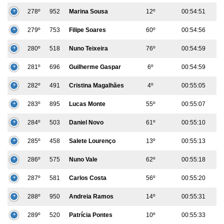
278º
952
Marina Sousa
12º
00:54:51
279º
753
Filipe Soares
60º
00:54:56
280º
518
Nuno Teixeira
76º
00:54:59
281º
696
Guilherme Gaspar
6º
00:54:59
282º
491
Cristina Magalhães
4º
00:55:05
283º
895
Lucas Monte
55º
00:55:07
284º
503
Daniel Novo
61º
00:55:10
285º
458
Salete Lourenço
13º
00:55:13
286º
575
Nuno Vale
62º
00:55:18
287º
581
Carlos Costa
56º
00:55:20
288º
950
Andreia Ramos
14º
00:55:31
289º
520
Patrícia Pontes
10º
00:55:33