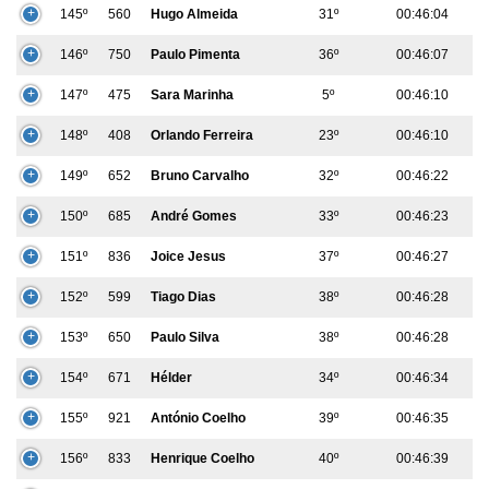
145º
560
Hugo Almeida
31º
00:46:04
146º
750
Paulo Pimenta
36º
00:46:07
147º
475
Sara Marinha
5º
00:46:10
148º
408
Orlando Ferreira
23º
00:46:10
149º
652
Bruno Carvalho
32º
00:46:22
150º
685
André Gomes
33º
00:46:23
151º
836
Joice Jesus
37º
00:46:27
152º
599
Tiago Dias
38º
00:46:28
153º
650
Paulo Silva
38º
00:46:28
154º
671
Hélder
34º
00:46:34
155º
921
António Coelho
39º
00:46:35
156º
833
Henrique Coelho
40º
00:46:39