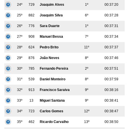
24º
729
Joaquim Alves
1º
00:37:20
25º
882
Joaquim Silva
6º
00:37:28
26º
776
Sara Duarte
1º
00:37:31
27º
908
Manuel Bessa
7º
00:37:34
28º
624
Pedro Brito
11º
00:37:37
29º
876
João Neves
8º
00:37:46
30º
785
Fernando Pereira
2º
00:37:51
31º
539
Daniel Monteiro
8º
00:37:59
32º
913
Francisco Saraiva
9º
00:38:16
33º
13
Miguel Santana
9º
00:38:41
34º
723
Carlos Gomes
12º
00:38:47
35º
462
Ricardo Carvalho
13º
00:38:50