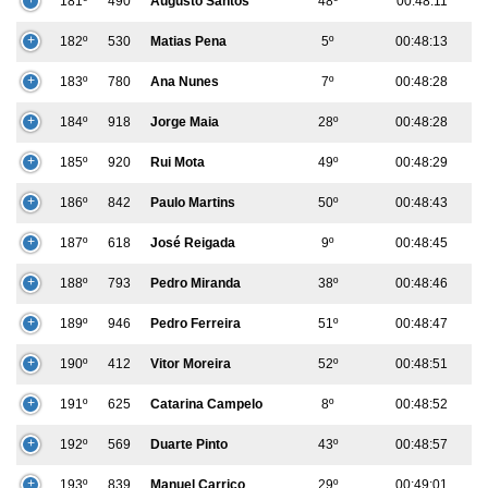
181º
490
Augusto Santos
48º
00:48:11
182º
530
Matias Pena
5º
00:48:13
183º
780
Ana Nunes
7º
00:48:28
184º
918
Jorge Maia
28º
00:48:28
185º
920
Rui Mota
49º
00:48:29
186º
842
Paulo Martins
50º
00:48:43
187º
618
José Reigada
9º
00:48:45
188º
793
Pedro Miranda
38º
00:48:46
189º
946
Pedro Ferreira
51º
00:48:47
190º
412
Vitor Moreira
52º
00:48:51
191º
625
Catarina Campelo
8º
00:48:52
192º
569
Duarte Pinto
43º
00:48:57
193º
839
Manuel Carriço
29º
00:49:01