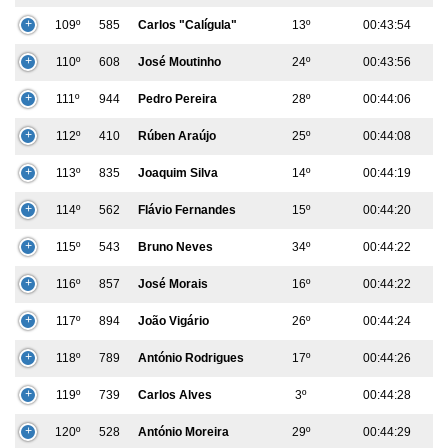
109º
585
Carlos "calígula"
13º
00:43:54
110º
608
José Moutinho
24º
00:43:56
111º
944
Pedro Pereira
28º
00:44:06
112º
410
Rúben Araújo
25º
00:44:08
113º
835
Joaquim Silva
14º
00:44:19
114º
562
Flávio Fernandes
15º
00:44:20
115º
543
Bruno Neves
34º
00:44:22
116º
857
José Morais
16º
00:44:22
117º
894
João Vigário
26º
00:44:24
118º
789
António Rodrigues
17º
00:44:26
119º
739
Carlos Alves
3º
00:44:28
120º
528
António Moreira
29º
00:44:29