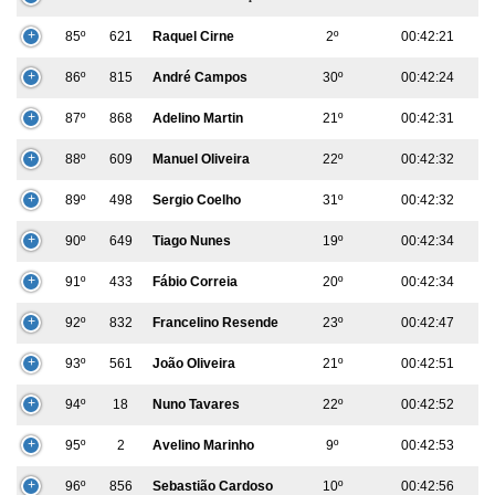
85º
621
Raquel Cirne
2º
00:42:21
86º
815
André Campos
30º
00:42:24
87º
868
Adelino Martin
21º
00:42:31
88º
609
Manuel Oliveira
22º
00:42:32
89º
498
Sergio Coelho
31º
00:42:32
90º
649
Tiago Nunes
19º
00:42:34
91º
433
Fábio Correia
20º
00:42:34
92º
832
Francelino Resende
23º
00:42:47
93º
561
João Oliveira
21º
00:42:51
94º
18
Nuno Tavares
22º
00:42:52
95º
2
Avelino Marinho
9º
00:42:53
96º
856
Sebastião Cardoso
10º
00:42:56