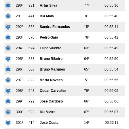
290º
931
Artur Silva
77º
00:55:36
291º
441
Bia Maia
8º
00:55:40
292º
566
Sandra Fernandes
15º
00:55:41
293º
670
Pedro Gaio
78º
00:55:42
294º
674
Filipe Valente
63º
00:55:49
295º
683
Bruno Ribeiro
64º
00:55:50
296º
506
Bruno Marques
65º
00:55:54
297º
822
Marta Novaes
5º
00:55:56
298º
548
Oscar Carvalho
79º
00:56:05
299º
792
José Cardoso
66º
00:56:06
300º
923
Rui Vieira
67º
00:56:07
301º
414
José Costa
14º
00:56:11